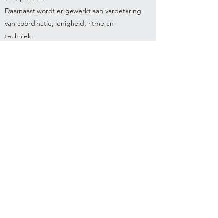
Daarnaast wordt er gewerkt aan verbetering
van coördinatie, lenigheid, ritme en
techniek.
Dit gebeurt zoals al beschreven is allemaal
op een leuke, speelse en plezierige manier.
En nemen we de kinderen mee in de
wereld van onze jazz dans.
KdO Lekkerkerk
Twijnstraweg 10, 2941 BW Lekkerkerk,
Netherlands
©2023 door KdO Lekkerkerk. Met trots gemaakt met