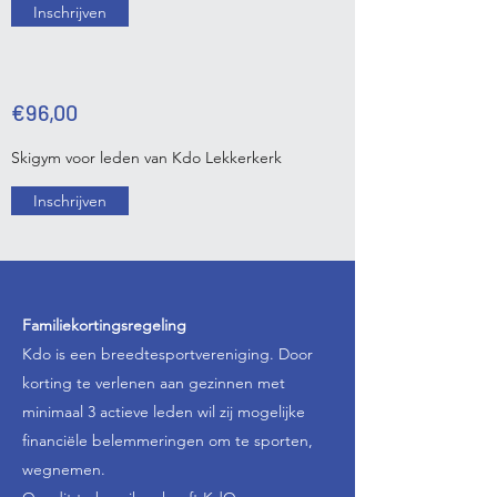
Inschrijven
€96,00
Skigym voor leden van Kdo Lekkerkerk
Inschrijven
Familiekortingsregeling
Kdo is een breedtesportvereniging. Door
korting te verlenen aan gezinnen met
minimaal 3 actieve leden wil zij mogelijke
financiële belemmeringen om te sporten,
wegnemen.