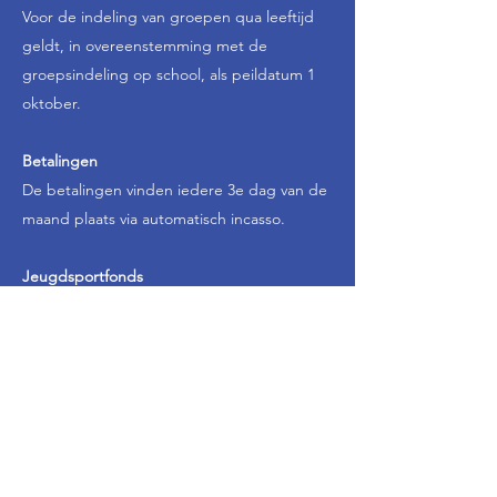
Voor de indeling van groepen qua leeftijd
geldt, in overeenstemming met de
groepsindeling op school, als peildatum 1
oktober.
Betalingen
De betalingen vinden iedere 3e dag van de
maand plaats via automatisch incasso.
Jeugdsportfonds
Wij werken samen met het
Jeugdsportfonds
Wil uw kind op sport maar heeft u geen
geld om de contributie te betalen? Dan
komt u wellicht in aanmerking voor een
bijdrage van het Jeugdsportfonds. Dit
fonds betaalt (een groot deel van) de