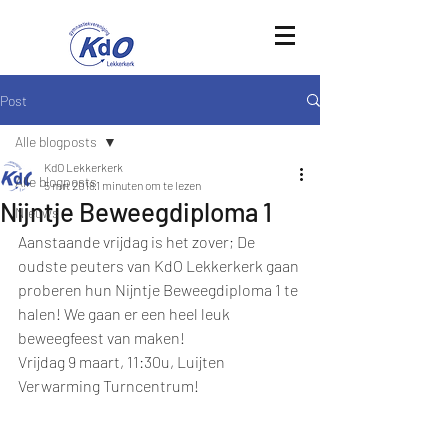
Post
Alle blogposts
KdO Lekkerkerk
Alle blogposts
5 mrt 2018
1 minuten om te lezen
Nijntje Beweegdiploma 1
Nieuws
Aanstaande vrijdag is het zover; De 
oudste peuters van KdO Lekkerkerk gaan 
proberen hun Nijntje Beweegdiploma 1 te 
halen! We gaan er een heel leuk 
beweegfeest van maken!
Vrijdag 9 maart, 11:30u, Luijten 
Verwarming Turncentrum!