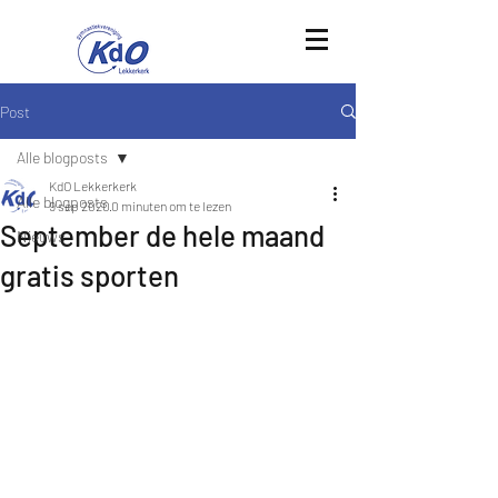
Post
Alle blogposts
KdO Lekkerkerk
Alle blogposts
9 sep 2020
0 minuten om te lezen
September de hele maand
Nieuws
gratis sporten